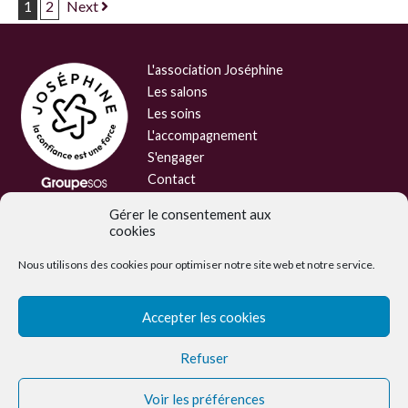
1
2
Next
Navigation de post
L'association Joséphine
Les salons
Les soins
L'accompagnement
S'engager
Contact
Mentions légales
Gérer le consentement aux
Charte de protection des données
cookies
Faire un don
personnelles
Nous utilisons des cookies pour optimiser notre site web et notre service.
Accepter les cookies
Refuser
Voir les préférences
Joséphine est une association du Groupe SOS