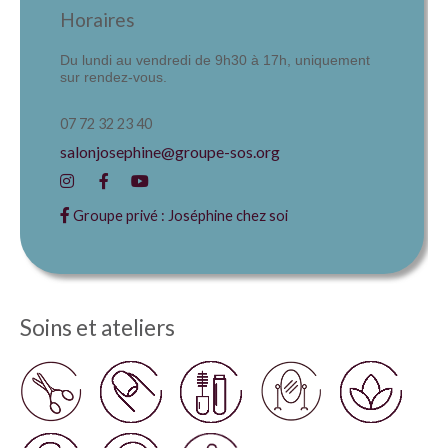
Horaires
Du lundi au vendredi de 9h30 à 17h, uniquement
sur rendez-vous.
07 72 32 23 40
salonjosephine@groupe-sos.org
Groupe privé : Joséphine chez soi
Soins et ateliers