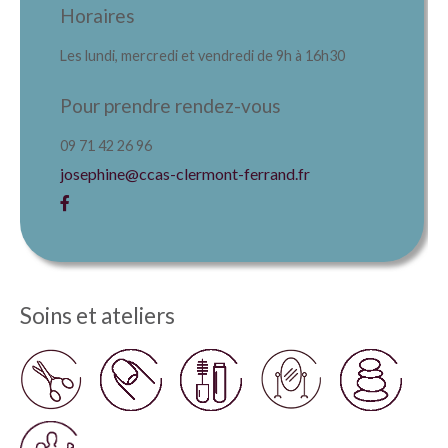
Horaires
Les lundi, mercredi et vendredi de 9h à 16h30
Pour prendre rendez-vous
09 71 42 26 96
josephine@ccas-clermont-ferrand.fr
Soins et ateliers