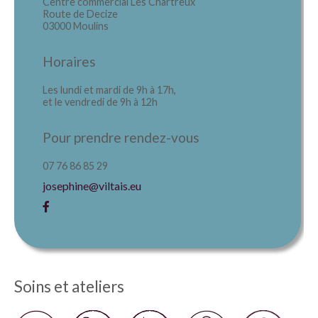
Centre commercial Les Chartreux
Route de Decize
03000 Moulins
Horaires
Les lundi et mardi de 9h à 17h,
et le vendredi de 9h à 12h
Pour prendre rendez-vous
07 76 86 85 29
josephine@viltais.eu
Soins et ateliers