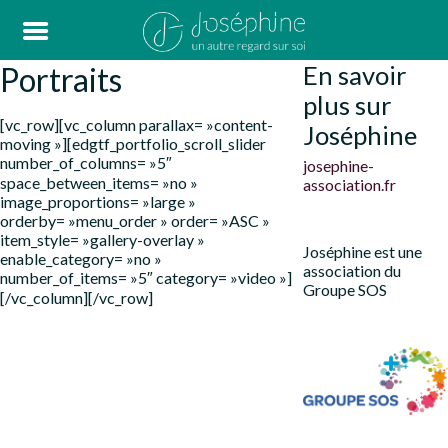
Portraits
En savoir
plus sur
[vc_row][vc_column parallax= »content-
Joséphine
moving »][edgtf_portfolio_scroll_slider
number_of_columns= »5″
josephine-
space_between_items= »no »
association.fr
image_proportions= »large »
orderby= »menu_order » order= »ASC »
item_style= »gallery-overlay »
Joséphine est une
enable_category= »no »
association du
number_of_items= »5″ category= »video »]
Groupe SOS
[/vc_column][/vc_row]