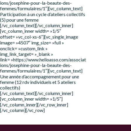
ions/josephine-pour-la-beaute-des-
femmes/formulaires/1″][vc_column_text]
Participation à un cycle d’ateliers collectifs
(5) pour une femme
[/vc_column_text][/vc_column_inner]
[vc_column_inner width= »1/5″
offset= »vc_col-xs-6″][vc_single_image
image= »4507″ img_size= »full »
onclick= »custom_link »
img_link_target= »_blank »
link= »https://www.helloasso.com/associat
ions/josephine-pour-la-beaute-des-
femmes/formulaires/1″][vc_column_text]
Une année d’accompagnement pour une
femme (12 rdv individuels et 5 ateliers
collectifs)
[/vc_column_text][/vc_column_inner]
[vc_column_inner width= »1/5″]
[/vc_column_inner][/vc_row_inner]
[/vc_column][/vc_row]