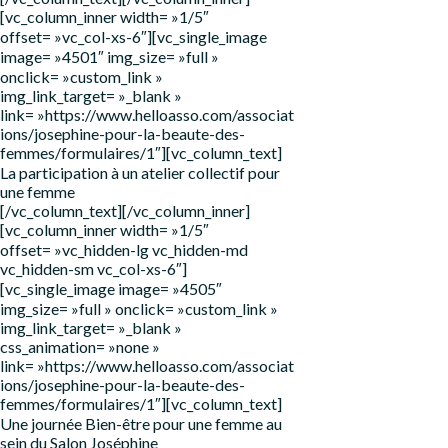
[vc_column_inner width= »1/5″
offset= »vc_col-xs-6″][vc_single_image
image= »4501″ img_size= »full »
onclick= »custom_link »
img_link_target= »_blank »
link= »https://www.helloasso.com/associat
ions/josephine-pour-la-beaute-des-
femmes/formulaires/1″][vc_column_text]
La participation à un atelier collectif pour
une femme
[/vc_column_text][/vc_column_inner]
[vc_column_inner width= »1/5″
offset= »vc_hidden-lg vc_hidden-md
vc_hidden-sm vc_col-xs-6″]
[vc_single_image image= »4505″
img_size= »full » onclick= »custom_link »
img_link_target= »_blank »
css_animation= »none »
link= »https://www.helloasso.com/associat
ions/josephine-pour-la-beaute-des-
femmes/formulaires/1″][vc_column_text]
Une journée Bien-être pour une femme au
sein du Salon Joséphine