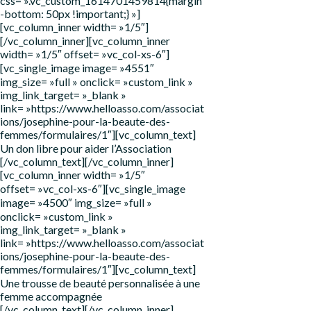
css= ».vc_custom_1614701459814{margin
-bottom: 50px !important;} »]
[vc_column_inner width= »1/5″]
[/vc_column_inner][vc_column_inner
width= »1/5″ offset= »vc_col-xs-6″]
[vc_single_image image= »4551″
img_size= »full » onclick= »custom_link »
img_link_target= »_blank »
link= »https://www.helloasso.com/associat
ions/josephine-pour-la-beaute-des-
femmes/formulaires/1″][vc_column_text]
Un don libre pour aider l’Association
[/vc_column_text][/vc_column_inner]
[vc_column_inner width= »1/5″
offset= »vc_col-xs-6″][vc_single_image
image= »4500″ img_size= »full »
onclick= »custom_link »
img_link_target= »_blank »
link= »https://www.helloasso.com/associat
ions/josephine-pour-la-beaute-des-
femmes/formulaires/1″][vc_column_text]
Une trousse de beauté personnalisée à une
femme accompagnée
[/vc_column_text][/vc_column_inner]