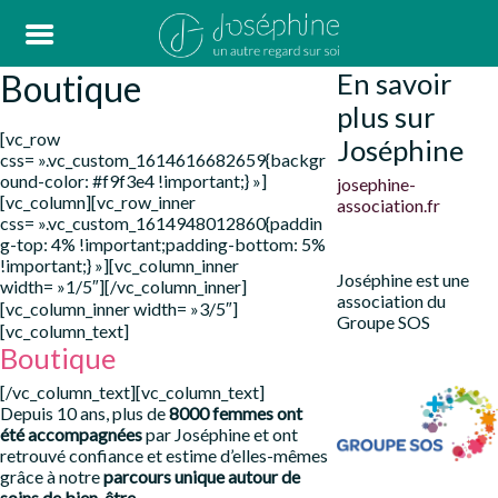
Boutique
En savoir
plus sur
[vc_row
Joséphine
css= ».vc_custom_1614616682659{backgr
ound-color: #f9f3e4 !important;} »]
josephine-
[vc_column][vc_row_inner
association.fr
css= ».vc_custom_1614948012860{paddin
g-top: 4% !important;padding-bottom: 5%
!important;} »][vc_column_inner
Joséphine est une
width= »1/5″][/vc_column_inner]
association du
[vc_column_inner width= »3/5″]
Groupe SOS
[vc_column_text]
Boutique
[/vc_column_text][vc_column_text]
Depuis 10 ans, plus de
8000 femmes ont
été accompagnées
par Joséphine et ont
retrouvé confiance et estime d’elles-mêmes
grâce à notre
parcours unique autour de
soins de bien-être
.