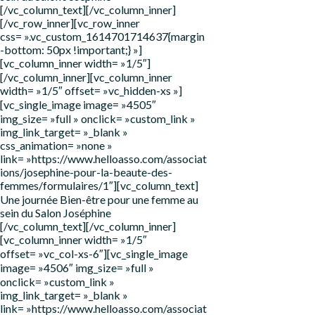
[/vc_column_text][/vc_column_inner]
[/vc_row_inner][vc_row_inner
css= ».vc_custom_1614701714637{margin
-bottom: 50px !important;} »]
[vc_column_inner width= »1/5″]
[/vc_column_inner][vc_column_inner
width= »1/5″ offset= »vc_hidden-xs »]
[vc_single_image image= »4505″
img_size= »full » onclick= »custom_link »
img_link_target= »_blank »
css_animation= »none »
link= »https://www.helloasso.com/associat
ions/josephine-pour-la-beaute-des-
femmes/formulaires/1″][vc_column_text]
Une journée Bien-être pour une femme au
sein du Salon Joséphine
[/vc_column_text][/vc_column_inner]
[vc_column_inner width= »1/5″
offset= »vc_col-xs-6″][vc_single_image
image= »4506″ img_size= »full »
onclick= »custom_link »
img_link_target= »_blank »
link= »https://www.helloasso.com/associat