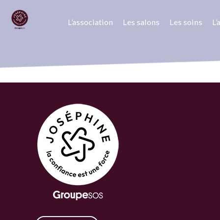
L’association
Les salons
Les soins
L
Retour
26 juillet 2021
Dressing Solidaire