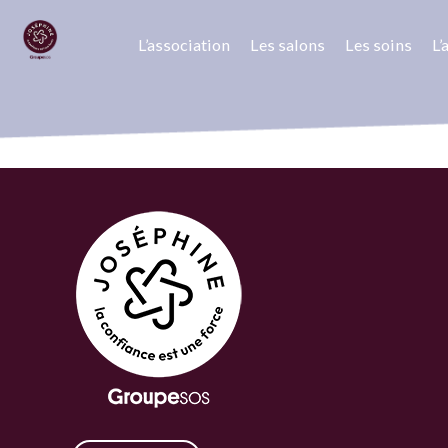
L’association
Les salons
Les soins
L
Retour
16 décembre 2020
Dr Renaud